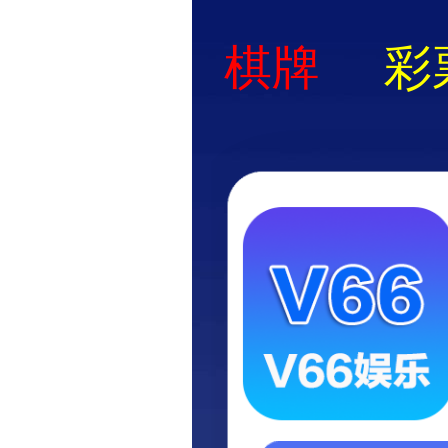
首 页
关于我们
控制系统
关于我们
您的
矿用
公司介绍