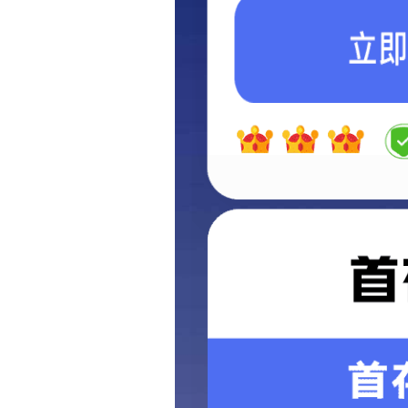
煤矿
公司资质
煤矿
核心技术
公司
团队介绍
实用
在线留言
实用
外观
业绩展示
外观
联系我们
实用
实用
实用
实用
实用
实用
实用